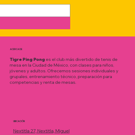
Convocatoria: Tryouts Tigre Ping Pong
Enero 2026
ACERCA DE
Tigre Ping Pong
es el club más divertido de tenis de
mesa en la Ciudad de México, con clases para niños,
jóvenes y adultos. Ofrecemos sesiones individuales y
grupales, entrenamiento técnico, preparación para
competencias y renta de mesas.
UBICACIÓN
Nextitla 27, Nextitla, Miguel