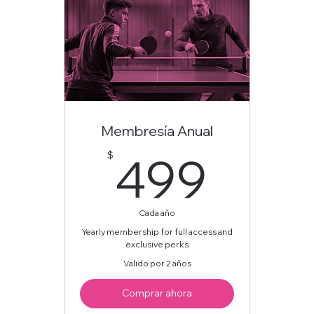
Membresía Anual
499
499
$
Cada año
Yearly membership for full access and
exclusive perks
Valido por 2 años
Comprar ahora