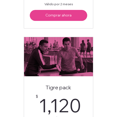
Válido por 2 meses
Comprar ahora
Tigre pack
1,1
1,120
$