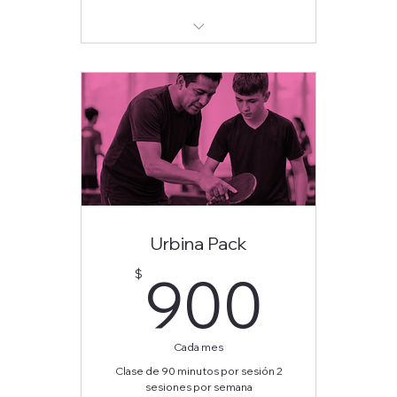
Full club access
Exclusive events
Priority coaching slots
Urbina Pack
900
900
$
Cada mes
Clase de 90 minutos por sesión 2
sesiones por semana