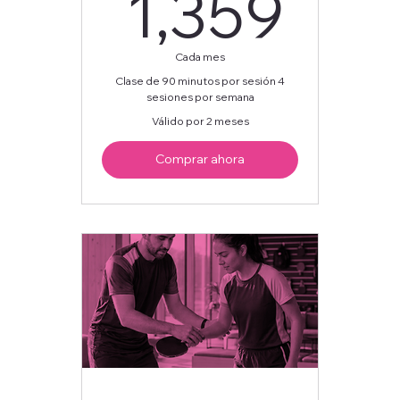
1,3
1,359
Cada mes
Clase de 90 minutos por sesión 4
sesiones por semana
Válido por 2 meses
Comprar ahora