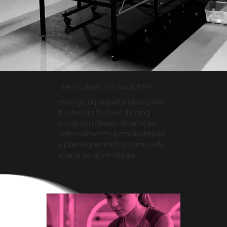
DESCUBRE LOS PAQUETES
Escoge el paquete ideal para
ti y mejora tu nivel de ping
pong con clases dinámicas,
entrenamiento personalizado
y planes pensados para cada
etapa de aprendizaje.