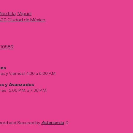
 Nextitla, Miguel
1420 Ciudad de México,
710589
tes
es y Viernes | 4:30 a 6:00 P.M.
os у Avanzados
rnes
|
6:00 P.M. a 7:30 P.M.
wered and Secured by
A
sterism.la
:D