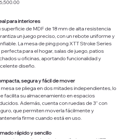
io
6,500.00
eal para interiores
 superficie de MDF de 18 mm de alta resistencia
rantiza un juego preciso, con un rebote uniforme y
nfiable. La mesa de ping pong XTT Stroke Series
 perfecta para el hogar, salas de juego, patios
chados u oficinas, aportando funcionalidad y
celente diseño.
mpacta, segura y fácil de mover
 mesa se pliega en dos mitades independientes, lo
e facilita su almacenamiento en espacios
ducidos. Además, cuenta con ruedas de 3” con
guro, que permiten moverla fácilmente y
ntenerla firme cuando está en uso.
mado rápido y sencillo