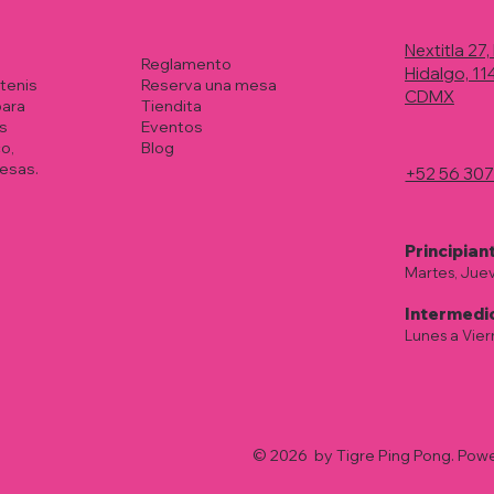
Nextitla 27,
Reglamento
Hidalgo, 1
Reserva una mesa
 tenis
CDMX
Tiendita
para
Eventos
s
Blog
o,
esas.
+52 56 30
Principian
Martes, Juev
Intermedi
Lunes a Vie
© 2026 by Tigre Ping Pong. Po