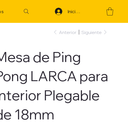
Iniciar sesión
os
Anterior
Siguiente
Mesa de Ping
Pong LARCA para
Interior Plegable
de 18mm