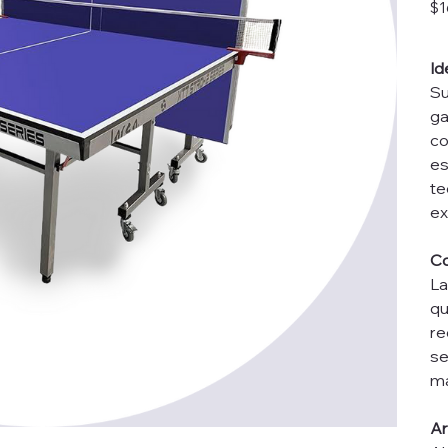
Prec
$1
Id
Su
ga
co
es
te
ex
Co
La
qu
re
se
ma
Ar