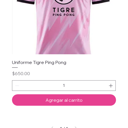
Uniforme Tigre Ping Pong
Precio
$650.00
Agregar al carrito